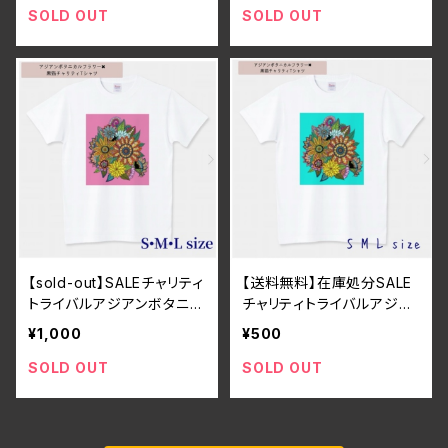
大きめ
ックス・コットン・大きめ
SOLD OUT
SOLD OUT
【sold-out】SALEチャリティ
【送料無料】在庫処分SALE
トライバルアジアンボタニカ
チャリティトライバルアジア
ルフラワー×黒猫Tシャツ
ンボタニカルフラワー×黒猫
¥1,000
¥500
ピンク・ユニセックス・コット
Tシャツ ターコイズ・ユニ
ン・大きめ
セックス・コットン・大きめ
SOLD OUT
SOLD OUT