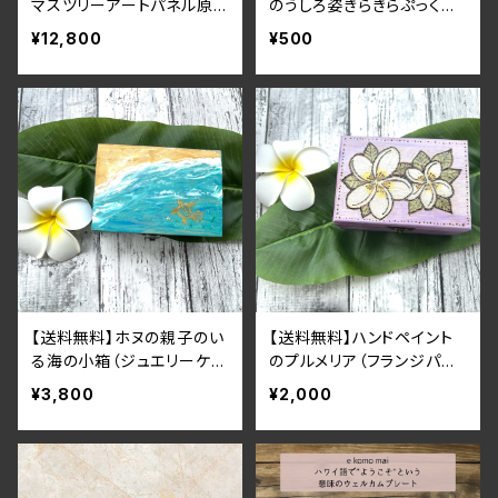
マスツリーアートパネル原
のうしろ姿きらきらぷっくり
画 アジアン・手彫り・白
レジンコートキーホルダー・
¥12,800
¥500
象・バリ・インド
ピアス・イヤリング（ノンホー
ルピアス）
【送料無料】ホヌの親子のい
【送料無料】ハンドペイント
る海の小箱（ジュエリーケー
のプルメリア（フランジパ二）
ス）
小物入れ・ジュエリーケース
¥3,800
¥2,000