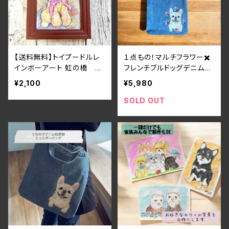
【送料無料】トイプードルレ
１点もの！マルチフラワー✖️
インボーアート 虹の橋 色
フレンチブルドッグデニム２
鉛筆画 うちの子アート
WAY斜めがけショルダーバ
¥2,100
¥5,980
似顔絵（原画販売）
ッグ メッセンジャーバッグ
トート
SOLD OUT