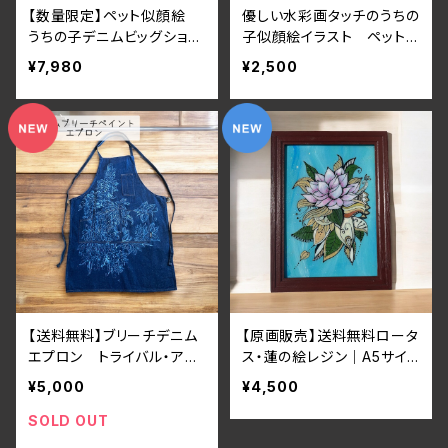
【数量限定】ペット似顔絵
優しい水彩画タッチのうちの
うちの子デニムビッグショル
子似顔絵イラスト ペット
ダートートバッグ メッセン
似顔絵 犬猫 うさぎ イ
¥7,980
¥2,500
ジャー 斜めがけ A４
ンコ フェレット ハムスタ
ヨガバッグ
ー
【送料無料】ブリーチデニム
【原画販売】送料無料ロータ
エプロン トライバル・アジ
ス・蓮の絵レジン｜A5サイ
アン・ロータス・蓮・ヘナタト
ズインテリアアート（RO-３）
¥5,000
¥4,500
ゥー
SOLD OUT