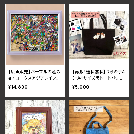
【原画販売】パープルの蓮の
【再販！送料無料】うちの子A
花・ロータスアジアンインテ
3・A4サイズ黒トートバッグ
リアアート太子サイズ（378
＜ペット似顔絵＞
¥14,800
¥5,000
×287mm）額入 ラベンダ
ー パープル