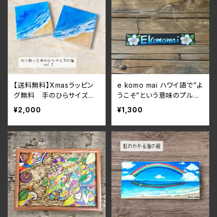
【送料無料】Xmasラッピン
e komo mai ハワイ語で”よ
グ無料 手のひらサイズの
うこそ”という意味のプルメ
海の絵 レジンコートNo.2
リアのWelcomeプレート
¥2,000
¥1,300