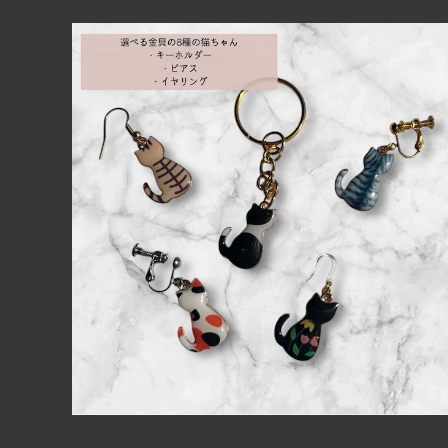
【送料無料】チャリティ♥猫のうしろ姿きらきらぷっくりレ
ジンコートキーホルダー・ピアス・イヤリング（ノンホー
¥500
ルピアス）