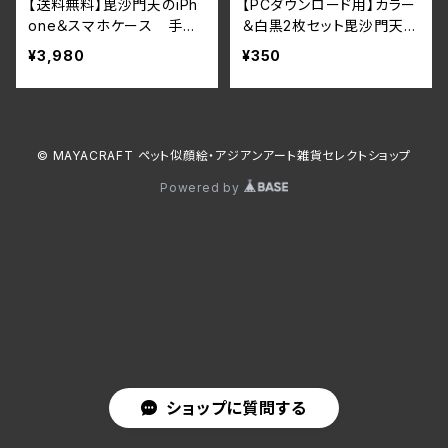
【送料無料】毘沙門天のiPh
【PCダウンロード用】カラー
one＆スマホケース 手帳
＆白黒2枚セット毘沙門天待
型iPhone16シリーズ対応
ち受けイラスト スマホ壁
¥3,980
¥350
紙 開運・幸運・金運・福
徳・勝利・無病息災の神様
© MAYACRAFT ペット似顔絵・アジアンアート雑貨セレクトショップ
Powered by
ショップに質問する