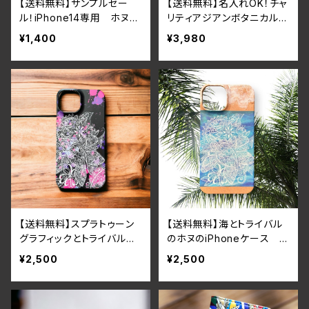
【送料無料】サンプルセー
【送料無料】名入れOK！チャ
ル！iPhone14専用 ホヌデ
リティアジアンボタニカルフ
ザインiPhoneケース・カバ
ラワーと猫のグリッタースマ
¥1,400
¥3,980
ー（現品限り）
ホケースiPhone16
【送料無料】スプラトゥーン
【送料無料】海とトライバル
グラフィックとトライバルの
のホヌのiPhoneケース ホ
ホヌのiPhoneケース ホワ
ワイトタトゥーiPhone16シ
¥2,500
¥2,500
イトタトゥーペンキ絵の具iP
リーズ対応
hone16シリーズ対応