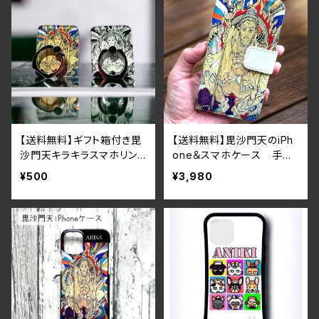
【送料無料】ギフト箱付き毘
【送料無料】毘沙門天のiPh
沙門天キラキラスマホリン
one＆スマホケース 手帳
グ 開運・幸運・縁起・七福
型iPhone16シリーズ対応
¥500
¥3,980
神