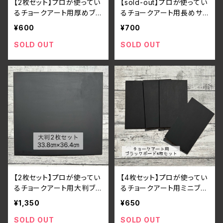
【2枚セット】プロが使ってい
【sold-out】プロが使ってい
るチョークアート用厚めブラ
るチョークアート用長めサ
ックボード（19.8㎝×16㎝×5
イズブラックボード（45.8㎝
¥600
¥700
㎜）
×9㎝と59.8㎝×16.4㎝）
SOLD OUT
SOLD OUT
【2枚セット】プロが使ってい
【4枚セット】プロが使ってい
るチョークアート用大判ブラ
るチョークアート用ミニブラ
ックボード（33.8㎝×36.4㎝
ックボード（8.9㎝×15㎝）
¥1,350
¥650
×2.5㎜）
SOLD OUT
SOLD OUT