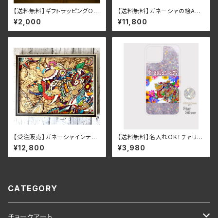
【送料無料】ギフトラッピングOK
【送料無料】ガネーシャの絵A3
♪ロップイヤーとネザーランドド
サイズ ターコイズ＆オレンジ
¥2,000
¥11,800
ワーフのうさぎさんキャンバスポ
系（額付き）
ーチ
【受注販売】ガネーシャインテリ
【送料無料】名入れOK！チャリテ
アオーダーデザインボード（ガラ
ィアジアンボタニカル＆ガネーシ
¥12,800
¥3,980
ス額つき）送料無料
ャグリッタースマホケース（スタ
ーシルバー）iPhone16
CATEGORY
チョークアート