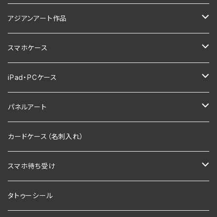
ストール
アジアンアート作品
アクセ
ロータス
スマホケース
ピアス
バッグ
ガネーシャ
アジアン
iPad・PCケース
リング
ガネーシャ
財布
プルメリア
アニマルデザイン
iPadケース
パネルアート
グリップケース
海
スマホリング
F0サイズ
カードケース（名刺入れ）
ホヌ（ウミガメ）
SMサイズ
スマホ待ち受け
アジアンフラワー
F3
毘沙門天
タトゥーシール