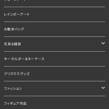
素材
レインボーアート
ブラックボード
お散歩バッグ
文具＆雑貨
インテリア雑貨
キーホルダー＆キーケース
お香＆インセンスホルダー
クリスマスグッズ
ファッション
Tシャツ
フィギュア作品