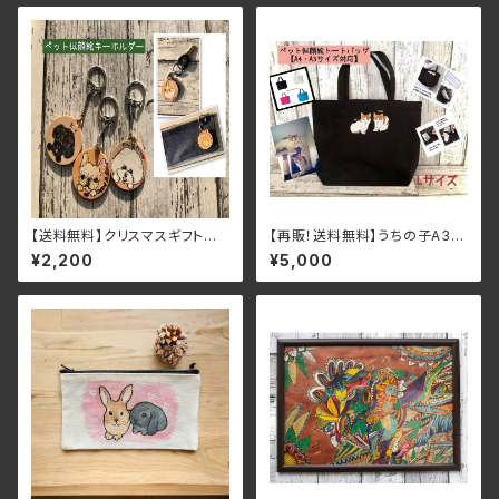
【送料無料】クリスマスギフトに
【再販！送料無料】うちの子A3・
♪チャリティ商品★うちの子ペッ
A4サイズ黒トートバッグ＜ペット
¥2,200
¥5,000
ト似顔絵本革キーホルダー顔写
似顔絵＞
真１枚でOK