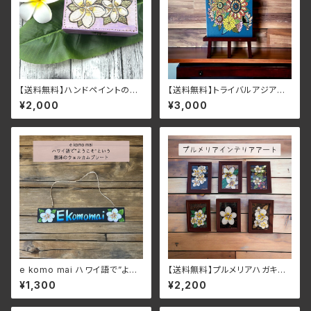
【送料無料】ハンドペイントのプ
【送料無料】トライバルアジアン
ルメリア（フランジパ二）小物入
フラワー×黒猫キャンバスアート
¥2,000
¥3,000
れ・ジュエリーケース
パネル ブルー・紺 インテリ
ア SMサイズ
e komo mai ハワイ語で”よう
【送料無料】プルメリアハガキサ
こそ”という意味のプルメリアの
イズインテリアアート 各種
¥1,300
¥2,200
Welcomeプレート