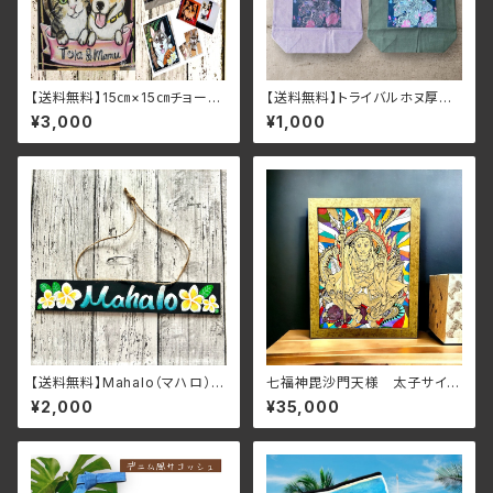
【送料無料】15㎝×15㎝チョーク
【送料無料】トライバルホヌ厚手
アートうちの子ペットの似顔絵ギ
キャンバスチャリティトートバッ
¥3,000
¥1,000
フトOK（姫色紙サイズ）
グ（カーキ・スモーキーピンク）
【送料無料】Mahalo（マハロ）
七福神毘沙門天様 太子サイズ
ハワイ語で”ありがとう”という
額付きアート原画（開運・幸運ア
¥2,000
¥35,000
意味のプルメリアのWelcome
ート）
プレート レジン