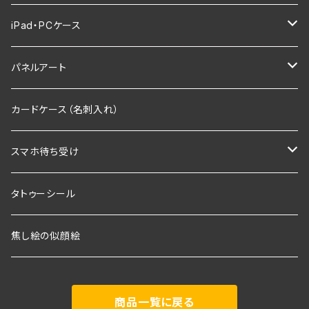
ピアス
バッグ
ガネーシャ
アジアン
iPad・PCケース
リング
ガネーシャ
財布
プルメリア
アニマルデザイン
iPadケース
パネルアート
グリップケース
海
スマホリング
F0サイズ
カードケース（名刺入れ）
ホヌ（ウミガメ）
SMサイズ
スマホ待ち受け
アジアンフラワー
F3
毘沙門天
タトゥーシール
七福神
F4
焦し絵の似顔絵
毘沙門天
F6
商品一覧に戻る