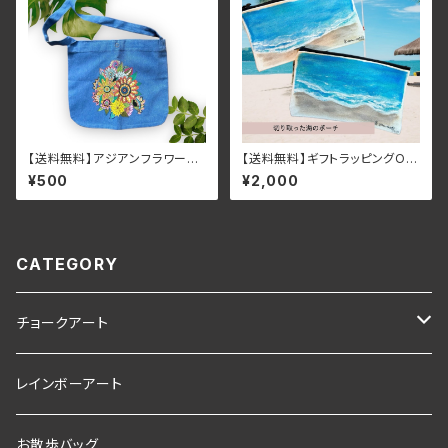
【送料無料】アジアンフラワー×
【送料無料】ギフトラッピングOK
黒ネコデザインデニム風エコサ
♪切り取った海のポーチ 手描
¥500
¥2,000
コッシュ ミニバッグ ショルダ
き
ーバッグ
CATEGORY
チョークアート
素材
レインボーアート
ブラックボード
お散歩バッグ