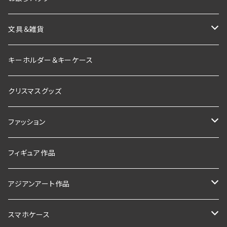
文具＆雑貨
インテリア雑貨
キーホルダー＆キーケース
お香＆インセンスホルダー
クリスマスグッズ
ファッション
Tシャツ
フィギュア作品
ストール
アジアンアート作品
アクセ
ロータス
スマホケース