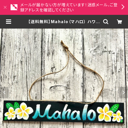
メールが届かない方が増えています！迷惑メール、ご登
録アドレスを確認してください
【送料無料】Mahalo（マハロ） ハワイ
語で”ありがとう”という意味のプルメ
リアのWelcomeプレート レジン |
MAYACRAFT ペット似顔絵・アジア
ンアート雑貨セレクトショップ