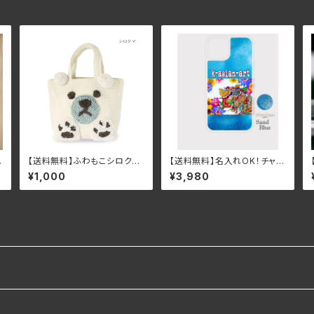
O
【送料無料】ふわもこシロクマ
【送料無料】名入れOK！チャリ
バ
のランチキャンバストートバッ
ティアジアンボタニカル＆ガネ
¥1,000
¥3,980
グ
ーシャグリッタースマホケース
（サンドブルー）iPhone16