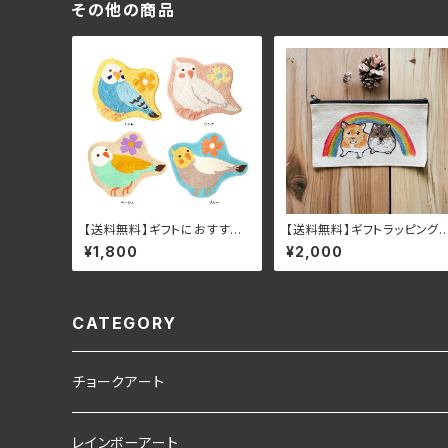
その他の商品
【送料無料】ギフトにおすすめ
【送料無料】ギフトラッピング
のインコのマルチマット（玄
K♪虹とハムスターのキャン
¥1,800
¥2,000
関・キッチンもOK）
スポーチ
CATEGORY
チョークアート
素材
レインボーアート