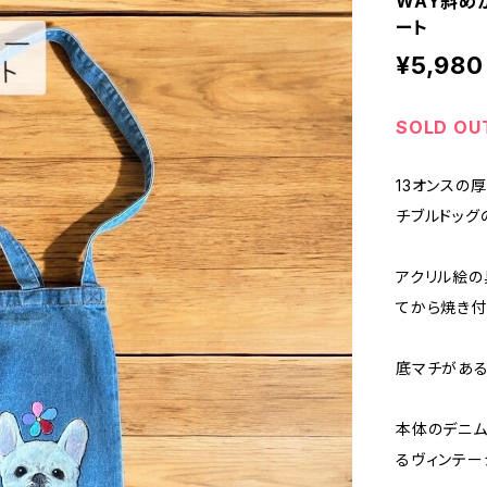
WAY斜め
ート
¥5,980
SOLD OU
13オンスの
チブルドッグ
アクリル絵の
てから焼き付
底マチがある
本体のデニム
るヴィンテー