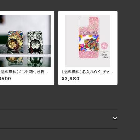
【送料無料】ギフト箱付き毘沙
【送料無料】名入れOK！チャリ
門天キラキラスマホリング
ティアジアンボタニカル＆ガネ
¥500
¥3,980
開運・幸運・縁起・七福神
ーシャグリッタースマホケース
（（ハートピンク）iPhone16