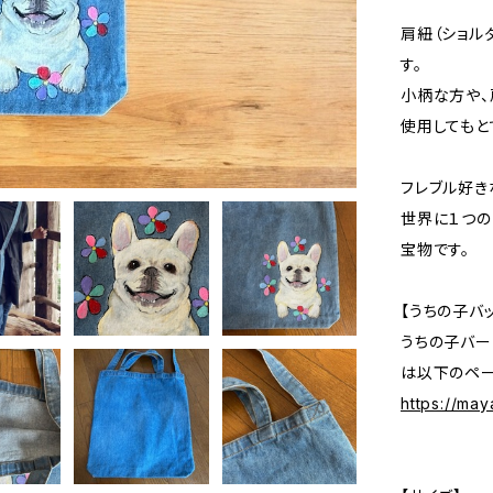
肩紐（ショル
す。
小柄な方や
使用してもと
フレブル好き
世界に１つの
宝物です。
【うちの子バ
うちの子バー
は以下のペー
https://may