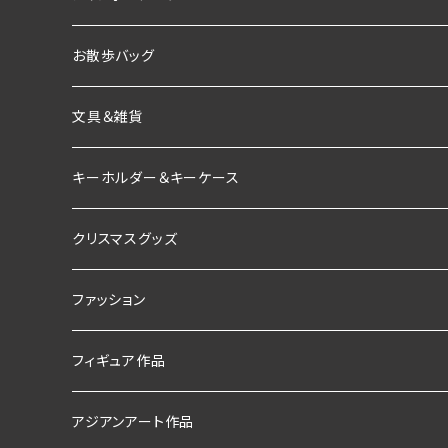
ブラックボード
お散歩バッグ
文具＆雑貨
インテリア雑貨
キーホルダー＆キーケース
お香＆インセンスホルダー
クリスマスグッズ
ファッション
Tシャツ
フィギュア作品
ストール
アジアンアート作品