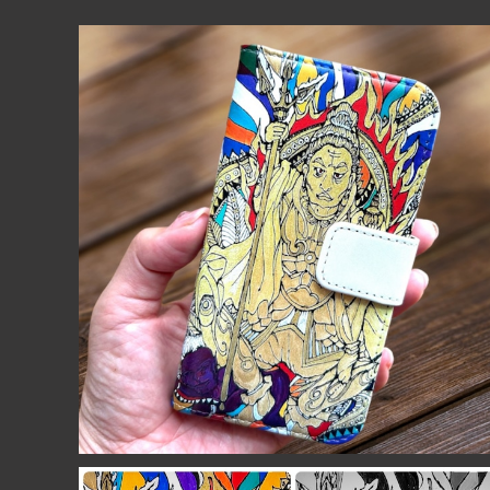
【送料無料】毘沙門天のiPhone＆スマホケース 手帳型
iPhone16シリーズ対応
¥3,980