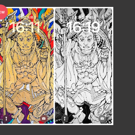
【PCダウンロード用】カラー＆白黒2枚セット毘沙門天待
ち受けイラスト スマホ壁紙 開運・幸運・金運・福徳・
¥350
勝利・無病息災の神様