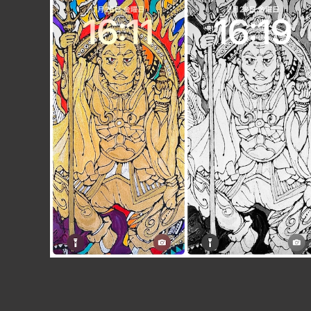
【iPhone＆スマホ用】カラー＆白黒2枚セット毘沙門天
待ち受けイラスト スマホ壁紙 開運・幸運・金運・福
¥350
徳・勝利・無病息災の神様