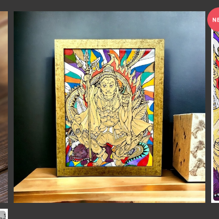
七福神毘沙門天様 太子サイズ額付きアート原画（開
運・幸運アート）
¥35,000