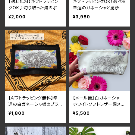
【送料無料】ギフトラッピン
ギフトラッピングOK！選べる
グOK♪切り取った海のポー
幸運のガネーシャと毘沙門
チ 手描き
天の合皮パスポートケース
¥2,000
¥3,980
【ギフトラッピング無料】幸
【メール便】白ガネーシャ
運の白ガネーシャ様のブラッ
ホワイトソフトレザー調メイ
クキャンバスポーチ 筆箱・
ク・化粧マルチポーチ アジ
¥1,800
¥5,500
ペンケース・メイクポーチ
アン インド