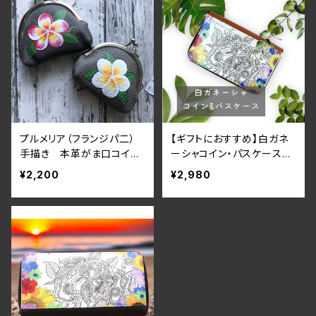
プルメリア（フランジパ二）
【ギフトにおすすめ】白ガネ
手描き 本革がま口コイン
ーシャコイン・パスケース
ケース
レザー 小銭入れ ICカー
¥2,200
¥2,980
ドケース 花柄 アジアン
雑貨