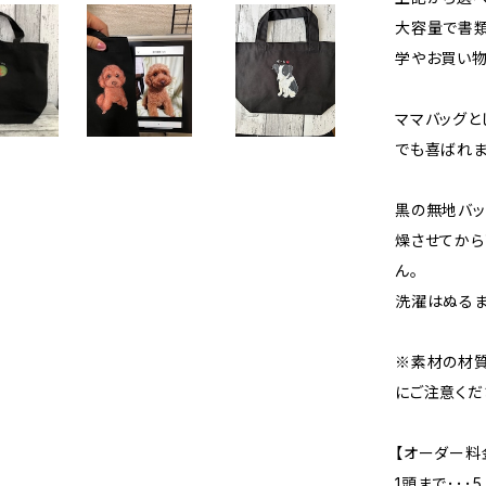
大容量で書類や
学やお買い物
ママバッグと
でも喜ばれま
黒の無地バッ
燥させてか
ん。
洗濯はぬるま
※素材の材質
にご注意くだ
【オーダー料
1頭まで･･･5