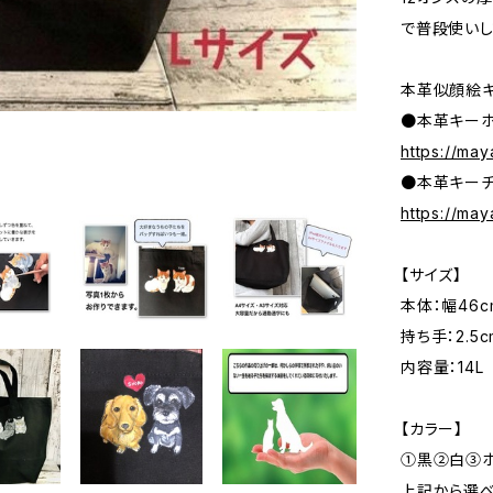
で普段使いし
本革似顔絵キ
●本革キー
https://may
●本革キーチ
https://may
【サイズ】
本体：幅46c
持ち手：2.5c
内容量：14L
【カラー】
①黒②白③ホ
上記から選べ