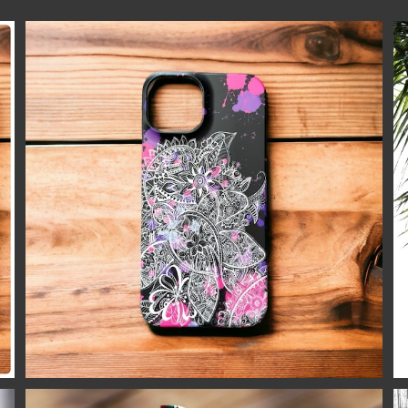
【送料無料】スプラトゥーングラフィックとトライバルの
ホヌのiPhoneケース ホワイトタトゥーペンキ絵の具i
¥2,500
Phone16シリーズ対応