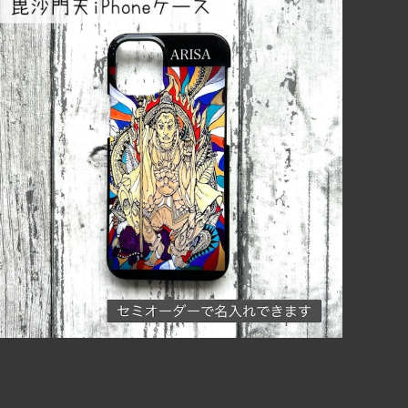
【※受注生産】七福神 毘沙門天iPhoneケース iPho
ne16シリーズ対応
¥2,500