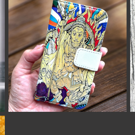
【送料無料】毘沙門天のiPhone＆スマホケース 手帳型
iPhone16シリーズ対応
¥3,980