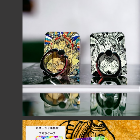
【送料無料】ギフト箱付き毘沙門天キラキラスマホリン
グ 開運・幸運・縁起・七福神
¥500