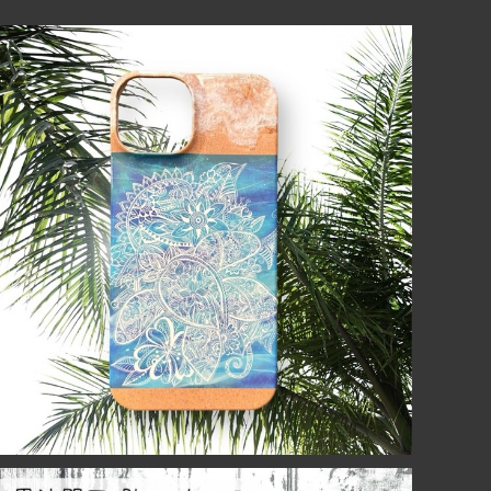
【送料無料】海とトライバルのホヌのiPhoneケース ホ
ワイトタトゥーiPhone16シリーズ対応
¥2,500