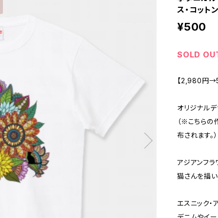
ス・コット
¥500
SOLD OU
【2,980円
オリジナルデ
（※こちらの
布されます。）
アジアンフラ
猫さんを描い
エスニック・
デニムやイー