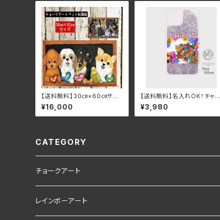
【送料無料】30㎝×60㎝サイ
【送料無料】名入れOK！チャ
ズうちの子ペット似顔絵チョー
ティアジアンボタニカル＆ガ
¥16,000
¥3,980
クアート〈国内送料無料〉
ーシャグリッタースマホケー
（スターシルバー）iPhone16
CATEGORY
チョークアート
素材
レインボーアート