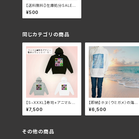
【送料無料】在庫処分SALEチ
ャリティトライバルアジアンボ
¥500
タニカルフラワー×黒猫Tシャ
ツ ホワイト・ユニセックス・コ
ットン・大きめ
同じカテゴリの商品
【S~XXXL】寿司×アニマルデ
【即納】ホヌ（ウミガメ）の海の
ザインチャリティプリント厚手
デザインBIGシルエットパー
¥7,500
¥6,500
スウェットパーカー プルオー
ー ユニセックス ホワイト
バー
トゥー トライバル
その他の商品