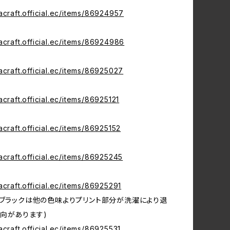
acraft.official.ec/items/86924957
acraft.official.ec/items/86924986
acraft.official.ec/items/86925027
acraft.official.ec/items/86925121
acraft.official.ec/items/86925152
acraft.official.ec/items/86925245
acraft.official.ec/items/86925291
※ブラックは他の色味よりプリント部分が洗濯により退
向があります)
acraft.official.ec/items/86925531