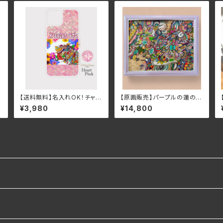
リ
【送料無料】名入れOK！チャリ
【原画販売】パープルの蓮の
ネ
ティアジアンボタニカル＆ガネ
花・ロータスアジアンインテリ
¥3,980
¥14,800
ス
ーシャグリッタースマホケース
アアート太子サイズ（378×28
（（ハートピンク）iPhone16
7mm）額入 ラベンダー パ
ープル