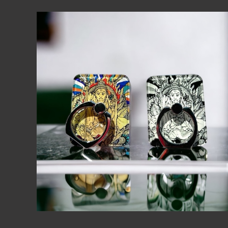
【送料無料】ギフト箱付き毘沙門天キラキラスマホリン
グ 開運・幸運・縁起・七福神
¥500