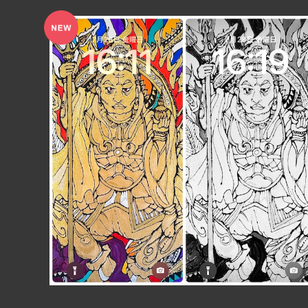
【PCダウンロード用】カラー＆白黒2枚セット毘沙門天待
ち受けイラスト スマホ壁紙 開運・幸運・金運・福徳・
¥350
勝利・無病息災の神様