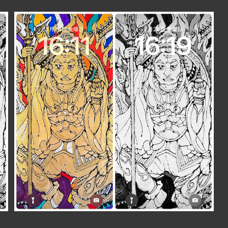
【iPhone＆スマホ用】カラー＆白黒2枚セット毘沙門天
待ち受けイラスト スマホ壁紙 開運・幸運・金運・福
¥350
徳・勝利・無病息災の神様