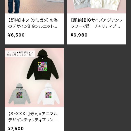
【即納】ホヌ（ウミガメ）の海
【即納】BIGサイズアジアンフ
のデザインBIGシルエットパ
ラワー×猫 チャリティプリ
ーカー ユニセックス ホ
ント厚手スウェットパーカ
¥6,500
¥6,980
ワイトタトゥー トライバル
ー オーバーサイズプルオ
ーバー
【S~XXXL】寿司×アニマル
デザインチャリティプリント
厚手スウェットパーカー
¥7,500