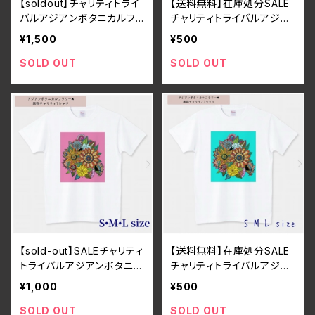
【soldout】チャリティトライ
【送料無料】在庫処分SALE
バルアジアンボタニカルフラ
チャリティトライバルアジア
ワー×黒猫Tシャツ ホワイ
ンボタニカルフラワー×黒猫
¥1,500
¥500
ト・ユニセックス・コットン・
Tシャツ ホワイト・ユニセ
大きめ
ックス・コットン・大きめ
SOLD OUT
SOLD OUT
【sold-out】SALEチャリティ
【送料無料】在庫処分SALE
トライバルアジアンボタニカ
チャリティトライバルアジア
ルフラワー×黒猫Tシャツ
ンボタニカルフラワー×黒猫
¥1,000
¥500
ピンク・ユニセックス・コット
Tシャツ ターコイズ・ユニ
ン・大きめ
セックス・コットン・大きめ
SOLD OUT
SOLD OUT