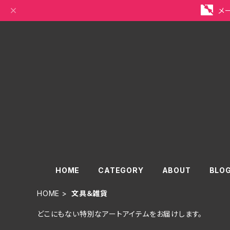
メ
HOME
CATEGORY
ABOUT
BLO
HOME
文具＆雑貨
どこにもない特別なアートアイテムをお届けします。