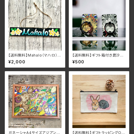
【送料無料】Mahalo（マハロ）
【送料無料】ギフト箱付き毘沙門
ハワイ語で”ありがとう”という
天キラキラスマホリング 開運・
¥2,000
¥500
意味のプルメリアのWelcome
幸運・縁起・七福神
プレート レジン
ガネーシャA4サイズアジアン・
【送料無料】ギフトラッピングOK