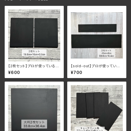
【2枚セット】プロが使っているチ
【sold-out】プロが使っている
ョークアート用厚めブラックボー
チョークアート用長めサイズブラ
¥600
¥700
ド（19.8㎝×16㎝×5㎜）
ックボード（45.8㎝×9㎝と59.
8㎝×16.4㎝）