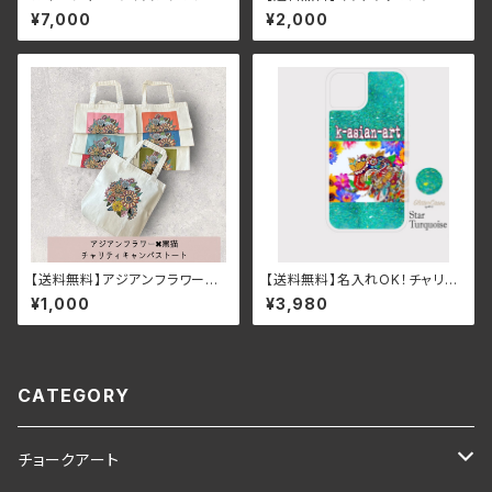
バリ雑貨・エスニックインテリ
♪ロップイヤーとネザーランドド
¥7,000
¥2,000
ア アートgold
ワーフのうさぎさんキャンバスポ
ーチ
【送料無料】アジアンフラワー×
【送料無料】名入れOK！チャリテ
黒猫チャリティトートバッグ 厚
ィアジアンボタニカル＆ガネーシ
¥1,000
¥3,980
手キャンバス
ャグリッタースマホケース（スタ
ーターコイズ）iPhone16
CATEGORY
チョークアート