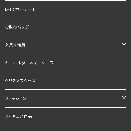
素材
レインボーアート
ブラックボード
お散歩バッグ
文具＆雑貨
インテリア雑貨
キーホルダー＆キーケース
お香＆インセンスホルダー
クリスマスグッズ
ファッション
Tシャツ
フィギュア作品