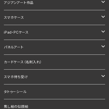
ストール
アジアンアート作品
アクセ
ロータス
スマホケース
ピアス
バッグ
ガネーシャ
アジアン
iPad・PCケース
リング
ガネーシャ
財布
プルメリア
アニマルデザイン
iPadケース
パネルアート
グリップケース
海
スマホリング
F0サイズ
カードケース（名刺入れ）
ホヌ（ウミガメ）
SMサイズ
スマホ待ち受け
アジアンフラワー
F3
毘沙門天
タトゥーシール
七福神
F4
焦し絵の似顔絵