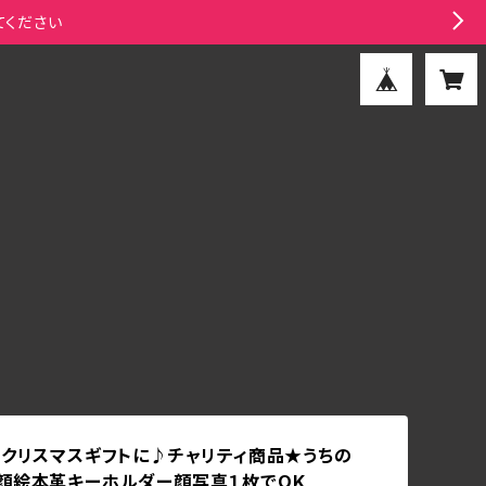
てください
】クリスマスギフトに♪チャリティ商品★うちの
顔絵本革キーホルダー顔写真１枚でOK