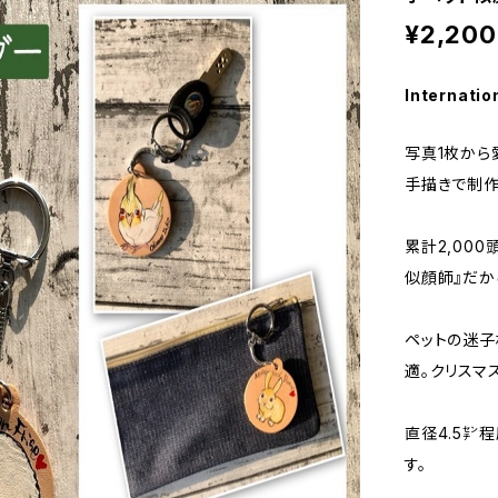
¥2,200
Internatio
写真1枚から
手描きで制作
累計2,00
似顔師』だか
ペットの迷子
適。クリスマ
直径4.5㌢
す。