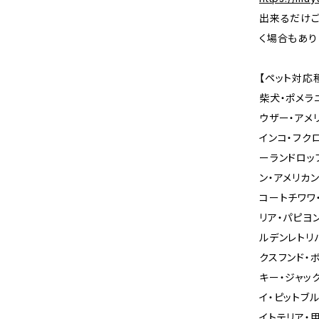
出来るだけご
く場合もあり
【ペット対応
柴犬・ポメラ
ウザー・アメ
インコ・フク
ーランドロッ
ン・アメリカ
コートチワワ
リア・パピヨ
ルデンレトリ
クスフンド・
キー・ジャッ
イ・ピットブ
イトテリア・