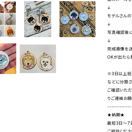
↓
モデルさんの
↓
写真確認後に
↓
完成画像を
OKが出たら
※3日以上経
などに分類さ
ご確認いただ
りご連絡お願
------------
★納期★
最短3日～7
ご相談くださ