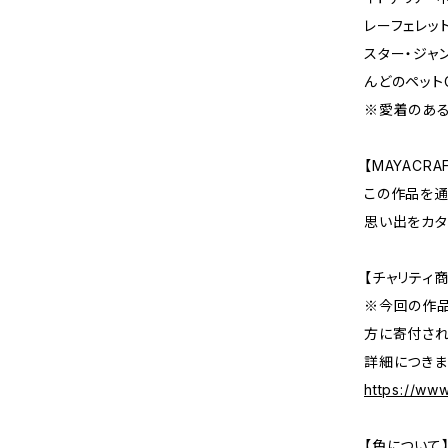
レーフェレッ
スター・ジャ
んどのペット
※愛着のあ
【MAYACR
この作品を通
思い出をカタ
【チャリティ商
※今回の作
方に寄付され
詳細につきま
https://www
【色について