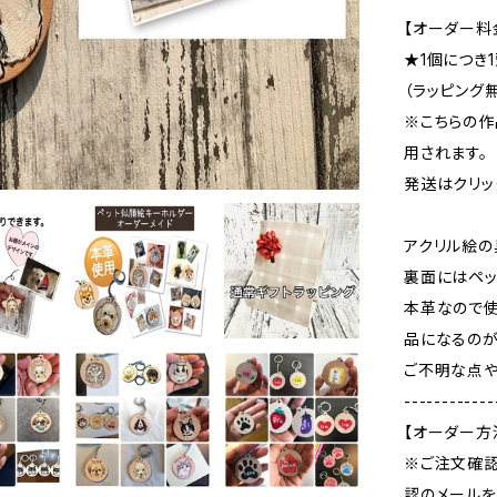
【オーダー料
★1個につき1
（ラッピング
※こちらの
用されます。
発送はクリッ
アクリル絵の
裏面にはペッ
本革なので
品になるのが
ご不明な点や
------------
【オーダー方
※ご注文確認
認のメールを